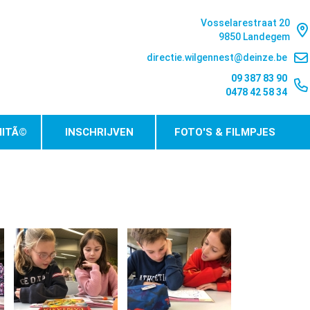
Vosselarestraat 20
9850 Landegem
directie.wilgennest@deinze.be
09 387 83 90
0478 42 58 34
ITÃ©
INSCHRIJVEN
FOTO'S & FILMPJES