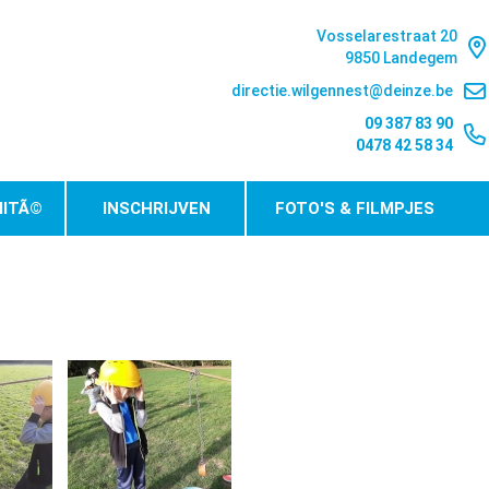
Vosselarestraat 20
9850 Landegem
directie.wilgennest@deinze.be
09 387 83 90
0478 42 58 34
ITÃ©
INSCHRIJVEN
FOTO'S & FILMPJES